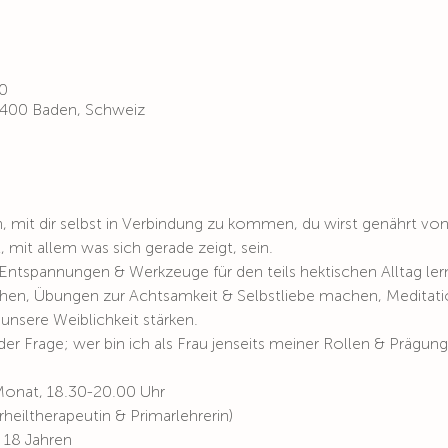
00
 5400 Baden, Schweiz
n, mit dir selbst in Verbindung zu kommen, du wirst genährt von
t, mit allem was sich gerade zeigt, sein.
ntspannungen & Werkzeuge für den teils hektischen Alltag lerne
 gehen, Übungen zur Achtsamkeit & Selbstliebe machen, Meditat
unsere Weiblichkeit stärken. 
er Frage; wer bin ich als Frau jenseits meiner Rollen & Prägun
 Monat, 18.30-20.00 Uhr 
heiltherapeutin & Primarlehrerin)
 18 Jahren