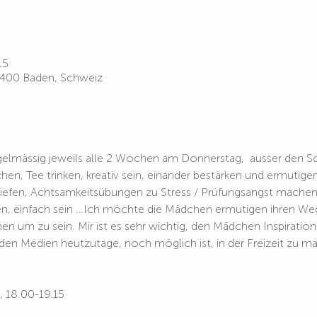
15
 5400 Baden, Schweiz
elmässig jeweils alle 2 Wochen am Donnerstag,  ausser den Schu
en, Tee trinken, kreativ sein, einander bestärken und ermutig
tiefen, Achtsamkeitsübungen zu Stress / Prüfungsangst mache
n, einfach sein …Ich möchte die Mädchen ermutigen ihren Weg
 um zu sein. Mir ist es sehr wichtig, den Mädchen Inspiratio
den Medien heutzutage, noch möglich ist, in der Freizeit zu m
 18.00-19.15