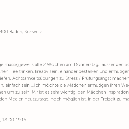
 5400 Baden, Schweiz
elmässig jeweils alle 2 Wochen am Donnerstag,  ausser den Schu
en, Tee trinken, kreativ sein, einander bestärken und ermutig
tiefen, Achtsamkeitsübungen zu Stress / Prüfungsangst mache
n, einfach sein …Ich möchte die Mädchen ermutigen ihren Weg
 um zu sein. Mir ist es sehr wichtig, den Mädchen Inspiratio
den Medien heutzutage, noch möglich ist, in der Freizeit zu m
 18.00-19.15