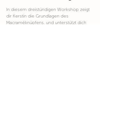
In diesem dreistündigen Workshop zeigt 
dir Kerstin die Grundlagen des 
Macraméknüpfens, und unterstützt dich 
bei der Herstellung deines eigenen 
Handy- oder Schlüsselbandes. Nach 
deinem Besuch bist du in der Lage 
weitere eigene Macraméstücke zu 
gestalten und bist für deine 
Weihnachtsgeschenke total inspiriert.
Anmeldung: 
soulroom.ch@outlook.com
bis spätestens Montag, 15. November 
2021
Detaillierte Information:
Link
Wohin du auch gehst, geh mit deinem ganzen Herzen
Konfuzius
Niyãna - einfach Sein
Zürcherstrasse 10,
5400 Baden
www.niyana.ch
info@niyana.ch
Niyãna - einfach Sein
© 2018 by