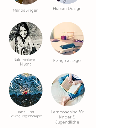
Human Design
MantraSingen
Naturheilpraxis
Klangmassage
Niyāna
Lerncoaching für
Tanz- und
Bewegungstherapie
Kinder &
Jugendliche