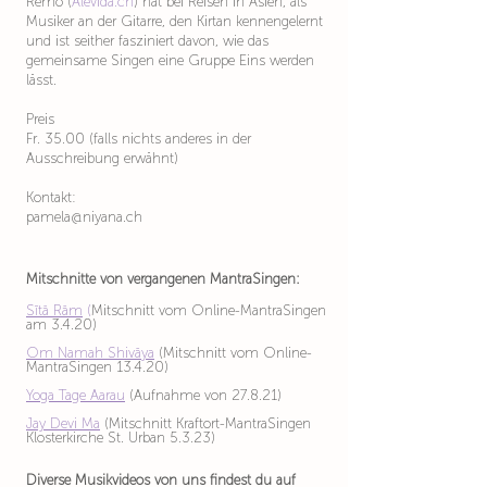
Remo (
Alevida.ch
) hat bei Reisen in Asien, als
Musiker an der Gitarre, den Kirtan kennengelernt
und ist seither fasziniert davon, wie das
gemeinsame Singen eine Gruppe Eins werden
lässt.
Preis​
Fr. 35.00 (falls nichts anderes in der
Ausschreibung erwähnt)
Kontakt:
pamela@niyana.ch
Mitschnitte von vergangenen MantraSingen:
Sītā Rām
(
Mitschnitt vom Online-MantraSingen
am 3.4.20)
Om Namah Shiv
ā
ya
(Mitschnitt vom Online-
MantraSingen 13.4.20)
Yoga Tage Aarau
(Aufnahme von 27.8.21)
Jay Devi Ma
(Mitschnitt Kraftort-MantraSingen
Klosterkirche St. Urban 5.3.23)
Diverse Musikvideos von uns findest du auf