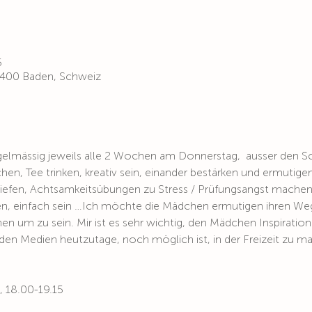
5
 5400 Baden, Schweiz
elmässig jeweils alle 2 Wochen am Donnerstag,  ausser den Schu
en, Tee trinken, kreativ sein, einander bestärken und ermutig
tiefen, Achtsamkeitsübungen zu Stress / Prüfungsangst mache
n, einfach sein …Ich möchte die Mädchen ermutigen ihren Weg
 um zu sein. Mir ist es sehr wichtig, den Mädchen Inspiratio
den Medien heutzutage, noch möglich ist, in der Freizeit zu m
 18.00-19.15