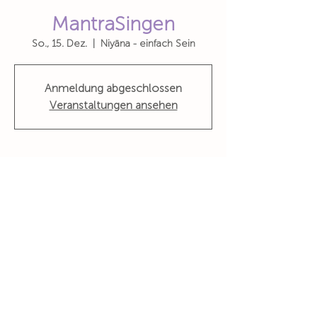
MantraSingen
So., 15. Dez.
  |  
Niyāna - einfach Sein
Anmeldung abgeschlossen
Veranstaltungen ansehen
Zeit & Ort
15. Dez. 2019, 16:00 – 18:00
Niyāna - einfach Sein, Zürcherstrasse 10,
5400 Baden, Switzerland
Wohin du auch gehst, geh mit deinem ganzen Herzen
Konfuzius
Niyãna - einfach Sein
Zürcherstrasse 10,
5400 Baden
www.niyana.ch
info@niyana.ch