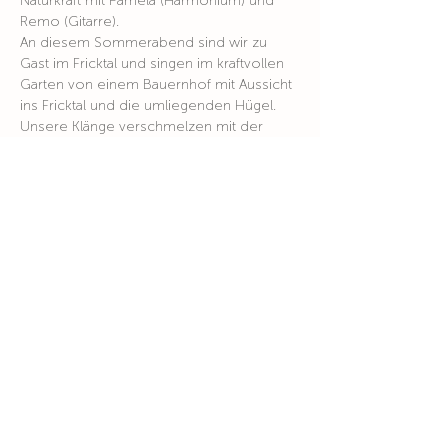
Naturkraft mit Pamela (Harmonium) und 
Remo (Gitarre).
An diesem Sommerabend sind wir zu 
Gast im Fricktal und singen im kraftvollen 
Garten von einem Bauernhof mit Aussicht 
ins Fricktal und die umliegenden Hügel. 
Unsere Klänge verschmelzen mit der 
Natur und den Elementen. Singen im 
Freien ist eine ganz andere Erfahrung, als 
Singen in einem geschlossenen Raum.
Bei schlechtem Wetter findet der Anlass 
in den Räumlichkeiten des Bauernhofes 
statt.
Ausgleich: CHF 30.-
Bitte rechtzeitig anmelden!
Sitzgelegenheit (Decke, Kissen, Stuhl, ...) 
bitte selbst mitbringen
Weiterlesen >
Wohin du auch gehst, geh mit deinem ganzen Herzen