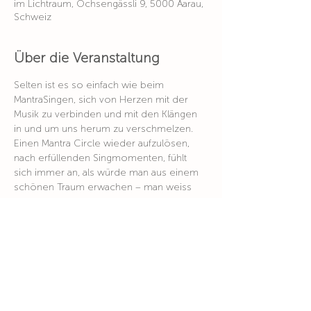
im Lichtraum, Ochsengässli 9, 5000 Aarau,
Schweiz
Über die Veranstaltung
Selten ist es so einfach wie beim 
MantraSingen, sich von Herzen mit der 
Musik zu verbinden und mit den Klängen 
in und um uns herum zu verschmelzen. 
Einen Mantra Circle wieder aufzulösen, 
nach erfüllenden Singmomenten, fühlt 
sich immer an, als würde man aus einem 
schönen Traum erwachen – man weiss 
nicht genau wo man in diesem Traum war, 
aber die guten Gefühle sind noch da und 
begleiten einen noch ein Stück durch den 
Tag.
Kurspreis: Fr. 35.00