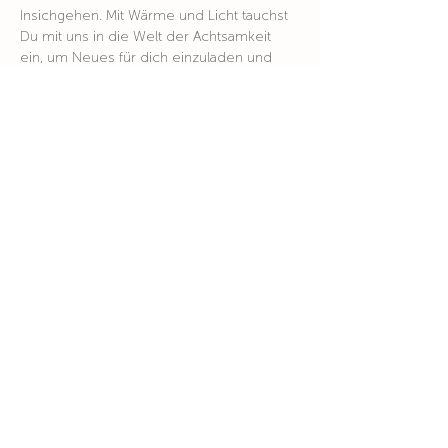
Insichgehen. Mit Wärme und Licht tauchst 
Du mit uns in die Welt der Achtsamkeit 
ein, um Neues für dich einzuladen und 
Altes loszulassen.
Janine und Kerstin (soulroom) führen dich 
durch 3 Stunden Meditation, Achtsamkeit 
und Makramee. Zu Tee und
Snacks erstellst du deinen eigenen 
Schlüsselanhänger.
Ausgleich
 CHF 89 in Bar mitbringen oder 
via TWINT
Anmeldung: 
info@soulroom.ch 
Detaillierte Information:
www.soulroom.ch
Wohin du auch gehst, geh mit deinem ganzen Herzen
Konfuzius
Niyãna - einfach Sein
Zürcherstrasse 10,
5400 Baden
www.niyana.ch
info@niyana.ch
Niyãna - einfach Sein
© 2018 by