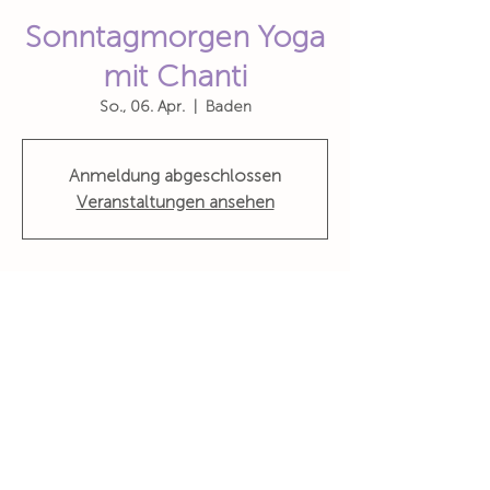
Sonntagmorgen Yoga
mit Chanti
So., 06. Apr.
  |  
Baden
Anmeldung abgeschlossen
Veranstaltungen ansehen
Zeit & Ort
06. Apr. 2025, 10:15 – 11:30
Baden, Zürcherstrasse 10, 5400 Baden,
Schweiz
Wohin du auch gehst, geh mit deinem ganzen Herzen
Konfuzius