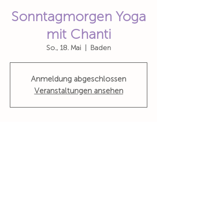
Sonntagmorgen Yoga
mit Chanti
So., 18. Mai
  |  
Baden
Anmeldung abgeschlossen
Veranstaltungen ansehen
Zeit & Ort
18. Mai 2025, 10:15 – 11:30
Baden, Zürcherstrasse 10, 5400 Baden,
Schweiz
Wohin du auch gehst, geh mit deinem ganzen Herzen
Konfuzius