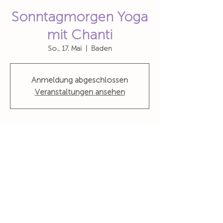
Sonntagmorgen Yoga
mit Chanti
So., 17. Mai
  |  
Baden
Anmeldung abgeschlossen
Veranstaltungen ansehen
Zeit & Ort
17. Mai 2026, 10:15 – 11:30
Baden, Zürcherstrasse 10, 5400 Baden,
Schweiz
Wohin du auch gehst, geh mit deinem ganzen Herzen
Konfuzius