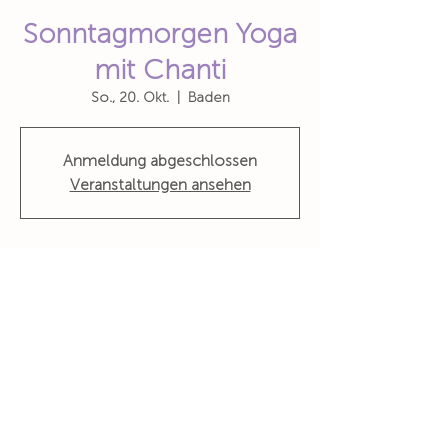
Sonntagmorgen Yoga
mit Chanti
So., 20. Okt.
  |  
Baden
Anmeldung abgeschlossen
Veranstaltungen ansehen
Zeit & Ort
20. Okt. 2024, 10:15 – 11:30
Baden, Zürcherstrasse 10, 5400 Baden,
Schweiz
Wohin du auch gehst, geh mit deinem ganzen Herzen
Konfuzius