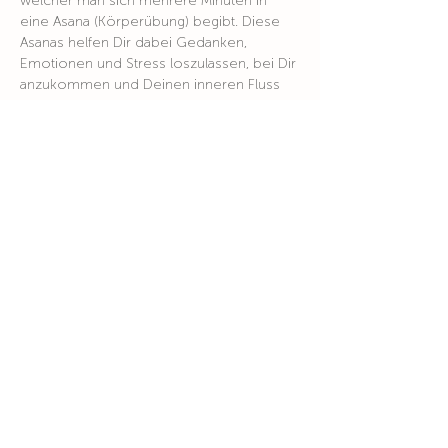
welcher man sich mehrere Minuten in 
eine Asana (Körperübung) begibt. Diese 
Asanas helfen Dir dabei Gedanken, 
Emotionen und Stress loszulassen, bei Dir 
anzukommen und Deinen inneren Fluss 
zu aktivieren.
Durch das Element Klang der 
Klangschalen wird Dir die Möglichkeit 
gegeben noch tiefer in diesen Zustand 
der Entspannung einzutauchen und Dir 
einen eigenen Raum der inneren Ruhe zu 
erschaffen.
Sei dabei, tauche ein und erschaffe Dir 
Deinen inneren Raum der Ruhe und 
Entspannung.
Kostenbeitrag: Fr. 55.00 
Wohin du auch gehst, geh mit deinem ganzen Herzen
Konfuzius
Niyãna - einfach Sein
Zürcherstrasse 10,
5400 Baden
www.niyana.ch
info@niyana.ch