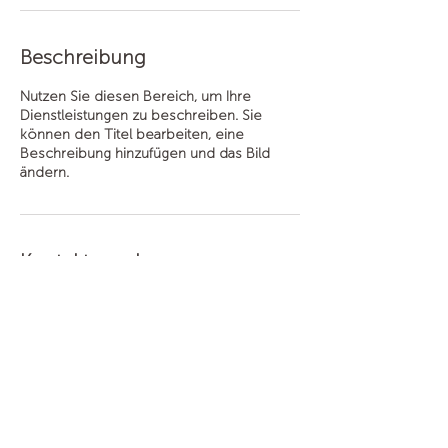
Beschreibung
Nutzen Sie diesen Bereich, um Ihre
Dienstleistungen zu beschreiben. Sie
können den Titel bearbeiten, eine
Beschreibung hinzufügen und das Bild
ändern.
Kontaktangaben
Zürcherstrasse 10, 5400 Baden, Schweiz
Wohin du auch gehst, geh mit deinem ganzen Herzen
Konfuzius