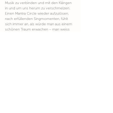
Musik zu verbinden und mit den Klängen 
in und um uns herum zu verschmelzen. 
Einen Mantra Circle wieder aufzulösen, 
nach erfüllenden Singmomenten, fühlt 
sich immer an, als würde man aus einem 
schönen Traum erwachen – man weiss 
nicht genau wo man in diesem Traum war, 
aber die guten Gefühle sind noch da und 
begleiten einen noch ein Stück durch den 
Tag
Ausgleich: Fr. 35.00
Zu den Aufnahmen: MantraSingen
Anmeldung
Wohin du auch gehst, geh mit deinem ganzen Herzen
Konfuzius